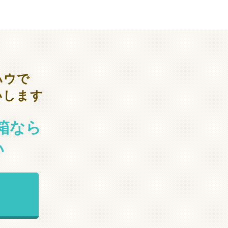
ハウで
いします
箱なら
い