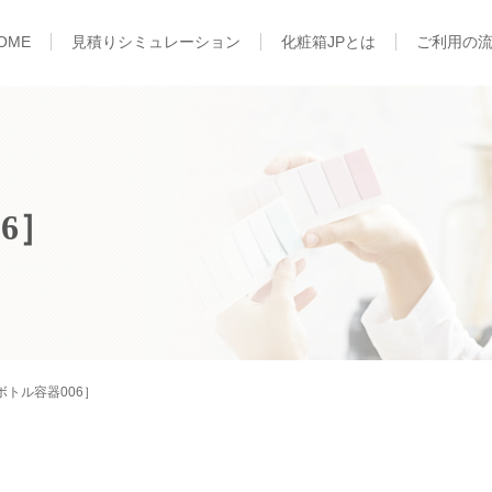
OME
見積りシミュレーション
化粧箱JPとは
ご利用の
6］
ボトル容器006］