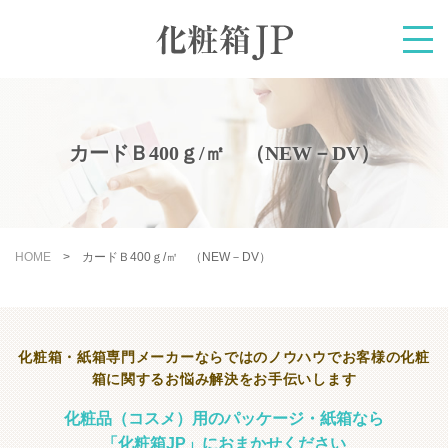
カードＢ400ｇ/㎡ （NEW－DV）
HOME
>
カードＢ400ｇ/㎡ （NEW－DV）
化粧箱・紙箱専門メーカーならではのノウハウで
お客様の化粧
箱に関するお悩み解決をお手伝いします
化粧品（コスメ）用のパッケージ・紙箱なら
「化粧箱JP」におまかせください