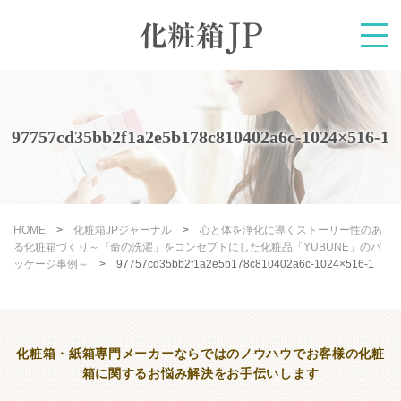
97757cd35bb2f1a2e5b178c810402a6c-1024×516-1
HOME
>
化粧箱JPジャーナル
>
心と体を浄化に導くストーリー性のあ
る化粧箱づくり～「命の洗濯」をコンセプトにした化粧品「YUBUNE」のパ
ッケージ事例～
>
97757cd35bb2f1a2e5b178c810402a6c-1024×516-1
化粧箱・紙箱専門メーカーならではのノウハウで
お客様の化粧
箱に関するお悩み解決をお手伝いします