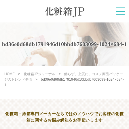
bd36e0d68db1791946d10bbdb7603099-1024×684-1
HOME
>
化粧箱JPジャーナル
>
飾らず、上質に。コスメ商品パッケー
ジのトレンド事情
>
bd36e0d68db1791946d10bbdb7603099-1024×684-
1
化粧箱・紙箱専門メーカーならではのノウハウで
お客様の化粧
箱に関するお悩み解決をお手伝いします