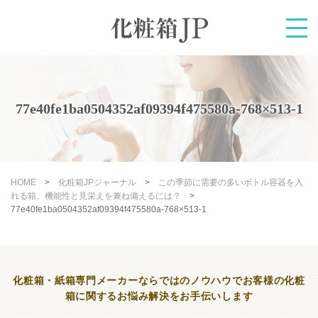
77e40fe1ba0504352af09394f475580a-768×513-1
HOME
>
化粧箱JPジャーナル
>
この季節に需要の多いボトル容器を入
れる箱、機能性と見栄えを兼ね備えるには？
>
77e40fe1ba0504352af09394f475580a-768×513-1
化粧箱・紙箱専門メーカーならではのノウハウで
お客様の化粧
箱に関するお悩み解決をお手伝いします